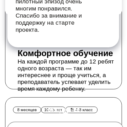
Комфортное обучение
На каждой программе до 12 ребят
одного возраста — так им
интереснее и проще учиться, а
преподаватель успевает уделить
время каждому ребенку.
Подробнее
8 месяцев
10-15 лет
📚 4-8 класс
Научимся кодить на HTML, CSS и JavaScript,
Веб-разработка
сделаем 6 сайтов и погрузимся в 3 профессии