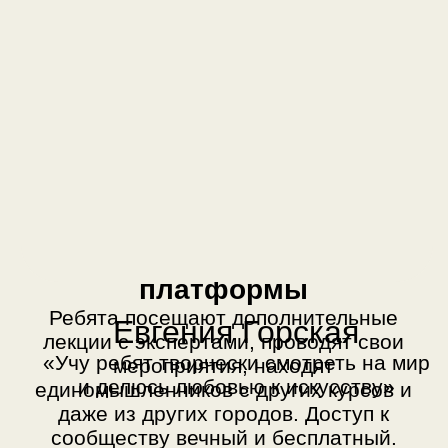
платформы
Ребята посещают дополнительные
Евгения Горская
лекции с экспертами, проводят свои
«Учу ребят творчески смотреть на мир
мероприятия, находят
и делюсь любовью к искусству»
единомышленников с других курсов и
даже из других городов. Доступ к
сообществу вечный и бесплатный.
ления — 15 лет
зайне — 3 года
жественное и
е образование
струментами Фигма,