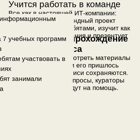
курса, даже если его пришлось
ниях
пропустить: все записи сохраняются.
ебят занимали
Если возникнут вопросы, кураторы
GeekSchool придут на помощь.
а
Сообщество
пользователей