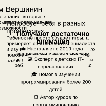
Материалы курса ведут IT-
💼 Наставляет с 2019 года
и изучает специфику его работы. Это
специалисты с педагогическим
поможет выбрать дальнейший путь
👾️ Эксперт в детских IT-
опытом: они отвечают на вопросы
развития.
ребят и бережно дают обратную
соревнованиях
связь.
🎓 Помог в изучении
программирования более 200
детей
💥 Автор курсов по
программированию
💻️ Создал курс по разработке игр в
Unity
🤖️ Имеет инженерное и
педагогическое
образование
Проходят курс с
комфортом
Ребёнок может пересмотреть