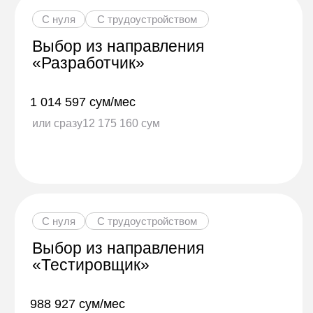
1 014 597 сум/мес
или сразу
12 175 160 сум
С нуля
С трудоустройством
Выбор из направления
«Тестировщик»
988 927 сум/мес
или сразу
11 867 124 сум
Получить консультацию
Поможем в выборе!
Мы всегда рядом. Если у вас есть вопросы
о формате или вы не знаете, что выбрать, оставьте