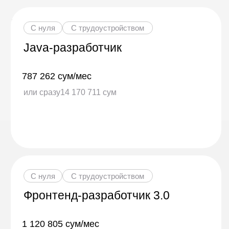
Курсы по Java с
С нуля
С трудоустройством
Все
Python
Java
нуля
Java-разработчик
Почти везде есть бесплатная часть
Frontend
Тестирование
787 262 сум/мес
или сразу
14 170 711 сум
С нуля
С трудоустройством
Фронтенд-разработчик 3.0
1 120 805 сум/мес
или сразу
13 449 650 сум