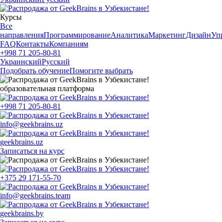
Курсы
Все
направления
Программирование
Аналитика
Маркетинг
Дизайн
Уп
FAQ
Контакты
Компаниям
+998 71 205-80-81
Украинский
Русский
Подобрать обучение
Помогите выбрать
образовательная платформа
+998 71 205-80-81
info@geekbrains.uz
geekbrains.uz
Записаться на курс
+375 29 171-55-70
info@geekbrains.team
geekbrains.by