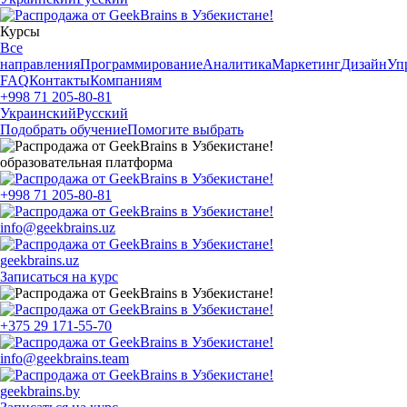
Курсы
Все
направления
Программирование
Аналитика
Маркетинг
Дизайн
Уп
FAQ
Контакты
Компаниям
+998 71 205-80-81
Украинский
Русский
Подобрать обучение
Помогите выбрать
образовательная платформа
+998 71 205-80-81
info@geekbrains.uz
geekbrains.uz
Записаться на курс
+375 29 171-55-70
info@geekbrains.team
geekbrains.by