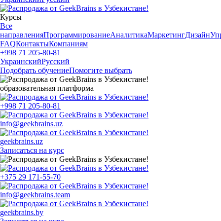
Курсы
Все
направления
Программирование
Аналитика
Маркетинг
Дизайн
Уп
FAQ
Контакты
Компаниям
+998 71 205-80-81
Украинский
Русский
Подобрать обучение
Помогите выбрать
образовательная платформа
+998 71 205-80-81
info@geekbrains.uz
geekbrains.uz
Записаться на курс
+375 29 171-55-70
info@geekbrains.team
geekbrains.by