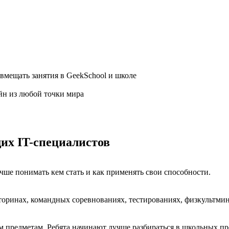
овмещать занятия в GeekSchool и школе
йн из любой точки мира
щих IT-специалистов
учше понимать кем стать и как применять свои способности.
кторинах, командных соревнованиях, тестированиях, физкультмин
 предметам. Ребята начинают лучше разбираться в школьных пре