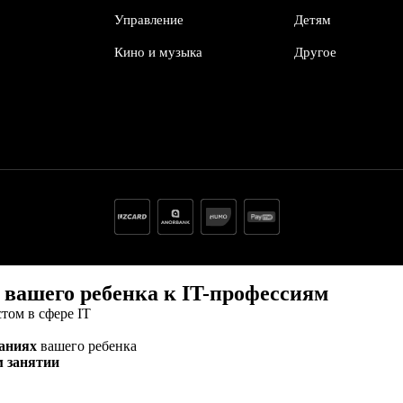
Управление
Детям
Кино и музыка
Другое
 вашего ребенка к IT-профессиям
том в сфере IT
ланиях
вашего ребенка
м занятии