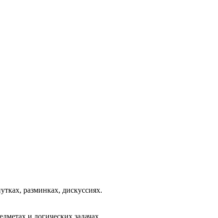
утках, разминках, дискуссиях.
дметах и логических задачах.