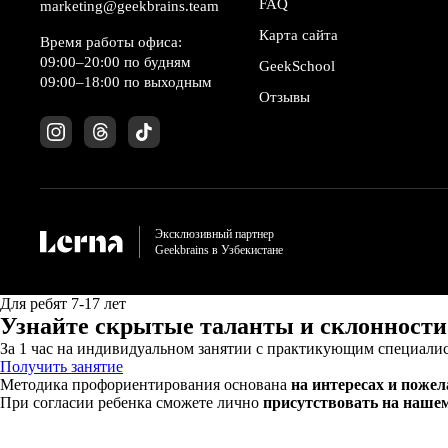
FAQ
marketing@geekbrains.team
Карта сайта
Время работы офиса:
09:00–20:00 по будням
GeekSchool
09:00–18:00 по выходным
Отзывы
Эксклюзивный партнер
Geekbrains в Узбекистане
Для ребят 7-17 лет
Узнайте скрытые таланты и склонности
За 1 час на индивидуальном занятии с практикующим специалис
Получить занятие
Методика профориентирования основана
на интересах и поже
При согласии ребенка сможете лично
присутствовать на наше