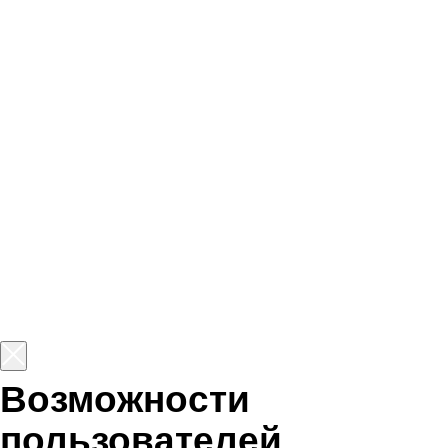
нашей платформы
безграничны
Истории обычных людей,
преобразивших свои жизни
благодаря обучению ИТ-
профессии. Они восхищают нас
своей силой и вдохновляют
на подобные перемены.
Старт в одной из
самых
востребованных
профессий 2026 года