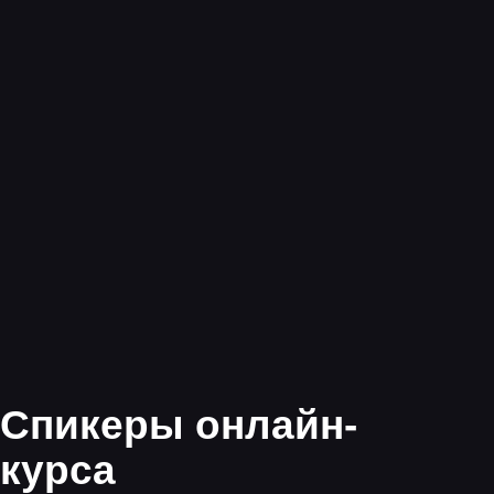
Закрепите знания,
работая в группах
Изучите как решать
задачи на практике
Разберетесь
с теорией