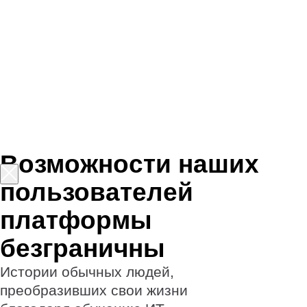
профессии. Они восхищают нас
своей силой и вдохновляют
на подобные перемены.
Креативная и
востребованная
профессия