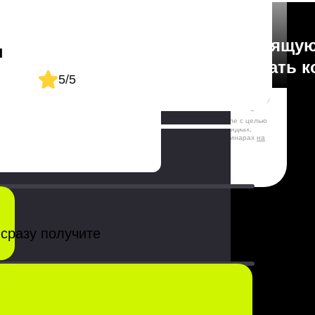
рабатывать свою игру. Лучшие участники
овки могут получить оффер от компаний
Телефон
неров студии
Зачем бросать руководящу
ы
са
должность и снова писать к
5/5
Записаться со скидкой
Источник: «Хабр Карьера», HeadHunter
Андрей Абаньшин
Даю согласие на обработку персональных данных, в том числе с целью
получения информации о новых продуктах, демо доступах, скидках,
персонализированных предложениях, акциях и полезных вебинарах
на
следующих условиях
знакомиться с условиями
публичного договора
сразу получите