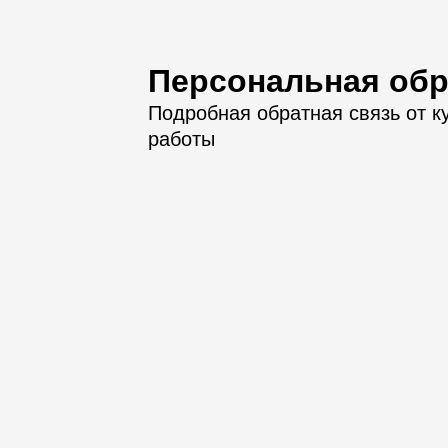
Персональная обр
Подробная обратная связь от к
работы