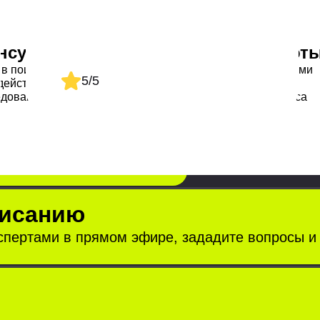
ры, умеют
или раз
время, всегда можете
стажир
ть
ывать сюжет и
— парт
Как от дизайна листовок
нсультант
Служба забот
м проекты находят
дет расти вместе с опытом
перейти к проектам для космо
в поиске работы:
Помогает с вопросами
5/5
льтовыми
 действий
по платформе
Евгений Буймов
едований
и прохождению курса
О
писанию
спертами в прямом эфире, зададите вопросы и 