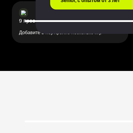
Senior, с опытом от 3 лет
9 проектов
Добавите в портфолио несколько игр
Практика для тре
Будете делать домашние задан
к реальным рабочим задачам