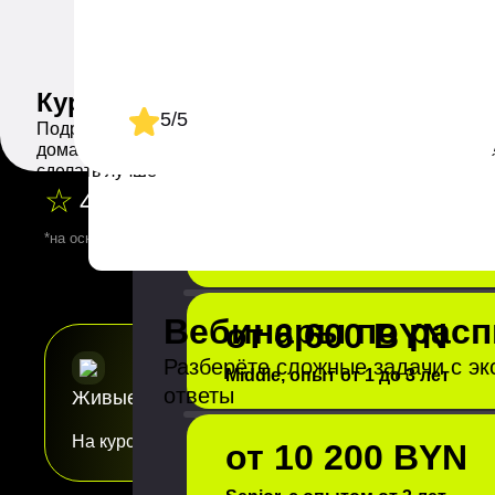
Геймдизайнеры создают игровые ми
Изучайте материалы в удобное 
к ним вернуться, чтобы повтори
удерживать интерес игрока, продум
Как стать тестировщиком, лежа
HR-ко
механики игры. Именно благодаря и
Ваша зарплата бу
Куратор-эксперт
на больничной койке
Помогает 
5/5
миллионы фанатов и становятся ку
Подробно разбирает
от плана
Алексей Дубовский
домашние задания, помогает
до собес
сделать лучше
☆
4.8
от 3 000 BYN
Рейтинг на основе
2532 отзывов*
*на основании внутреннего анализа
Junior, после курса
Вебинары по рас
от 6 600 BYN
Разберёте сложные задачи с эк
Middle, опыт от 1 до 3 лет
ответы
Живые онлайн-занятия в мини-группах
На курсе с вами будут работать наставники
от 10 200 BYN