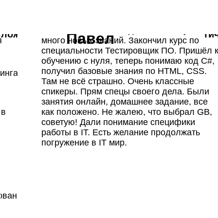
оектах
LvL 1
 Engine 5 с нуля
пециалистом из геймдева. Сможете задать 
тки игр от партнера
рплате
 жанрах
о с интерфейсом
, настройки проекта и редактора
юсь
Учёбой в GeekBrains доволен, получил
сложные темы и получить советы по практи
Павел
оей игры. Научитесь придумывать крутые игровые механики
влять вниманием игрока и направлять его на уровне.
аммирования с помощью движка GameMaker. Научитесь доба
ектов разных жанров. Узнаете, как рассчитать боевую сист
 в таск-трекерах и управлять командной разработкой. Пойм
оступном для новичков движке. Разберёте ключевые возмо
e 5. Познакомитесь с системой Blueprints, чтобы разрабаты
е товары, увеличивать прибыль и сохранять лояльность игр
пе разработки игры.
ровать сценарии для игр на основе психологии поведения.
ия «Игры». В составе команды в течение месяца будете ра
 — карьерный консультант начнёт помогать вам в поиске раб
дизайнер
я
много новых знаний. Закончил курс по
ень
та и магазины приложений
и.
 противников. Сможете делать несложные игры быстрее, че
геймплея. С помощью инструментов баланса научитесь созд
правилами и понятным геймплеем.
ем для вашего резюме и увеличит ваши шансы на успешное
 позицию Junior в компанию и параллельно проходить прод
специальности Тестировщик ПО. Пришёл 
 и релиз своей игры
ких локаций для своей игры
граммирования
шей профессии:
Проектирование уров
обучению с нуля, теперь понимаю код C#,
ипотезами
Полу
получил базовые знания по HTML, CSS.
, narrative game designer
вие между ними
кое предложение
инга
анса
Подготовка механик 
век по всему
Там не всё страшно. Очень классные
ра «Увернись от камня»
про
ценария
Подготовка техничес
Ск
спикеры. Прям спецы своего дела. Были
Unity Bolt
к
ерсонала и экономика проекта
еняли жизнь
занятия онлайн, домашнее задание, все
продвижения
Составление технич
ь
айн-документа
Первые заказы сможе
Детальн
 в
как положено. Не жалею, что выбрал GB,
йн-документация для создания своей игры
овень
онлайн-
выполнять через 3 ме
советую! Дали понимание специфики
от
Персональный куратор
Обновили в
eekBrains
ие баланса для игры
Дизайн
работы в IT. Есть желание продолжать
 игрового продукта
ксей Пешехонов
Константин Са
после старта курса
рьеры
погружение в IT мир.
ровой продюсер,
Руководите
нер
ководитель студии
Vengeance
Кажд
ni Games
для 
териалах с
зака
ования
udio
GitLab
ступом
В студи