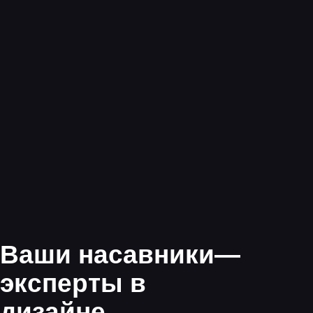
Закрепите знания,
работая в группах
Научитесь решать
задачи на практике
Разберетесь
с теорией